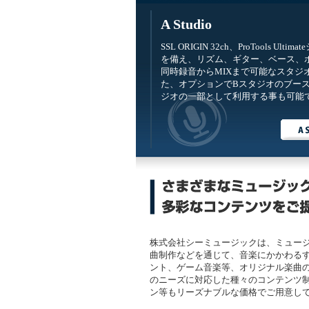
A Studio
SSL ORIGIN 32ch、ProTools Ultim
を備え、リズム、ギター、ベース、
同時録音からMIXまで可能なスタジ
た、オプションでBスタジオのブース
ジオの一部として利用する事も可能
株式会社シーミュージックは、ミュー
曲制作などを通じて、音楽にかかわるす
ント、ゲーム音楽等、オリジナル楽曲
のニーズに対応した種々のコンテンツ制
ン等もリーズナブルな価格でご用意し