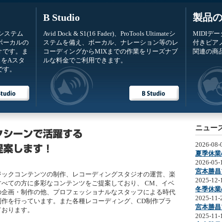
B Studio
製品
ateシステム
Avid Dock & S1(16 Fader)、ProTools Ultimateシ
MIDIデ
ボーカルの
ステムを備え、ボーカル、ナレーション等のレ
付きピア
オです。ま
コーディングからMIXまでの作業をリーズナブ
関連の商
をAスタ
ルな料金でご利用できます。
です。
ニュー
2026-08-
夏季休業
2026-05-
宮本勝昌
ジックコンテンツの制作、レコーディングスタジオの運営、楽
2025-12-
べての方に多彩なコンテンツをご提案しており、 CM、イベ
冬季休業
の企画・制作の他、プロフェッショナルなスタッフによる時代
2025-11-
作を行っています。また各種レコーディング、CD制作プラ
宮本勝昌
ております。
2025-11-