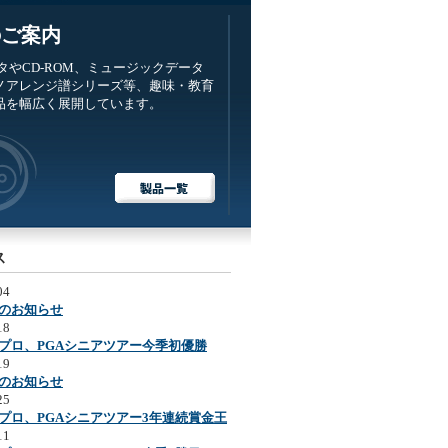
のご案内
ータやCD-ROM、ミュージックデータ
ノアレンジ譜シリーズ等、趣味・教育
品を幅広く展開しています。
ス
04
のお知らせ
18
プロ、PGAシニアツアー今季初優勝
19
のお知らせ
25
プロ、PGAシニアツアー3年連続賞金王
11